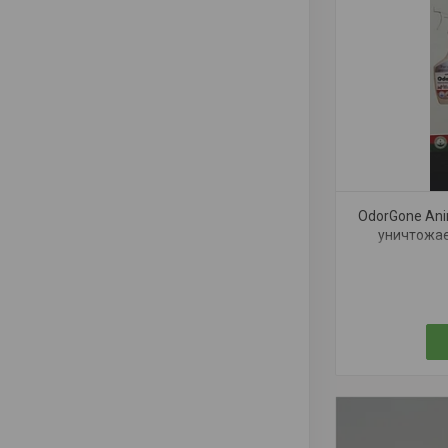
OdorGone Anim
уничтожае