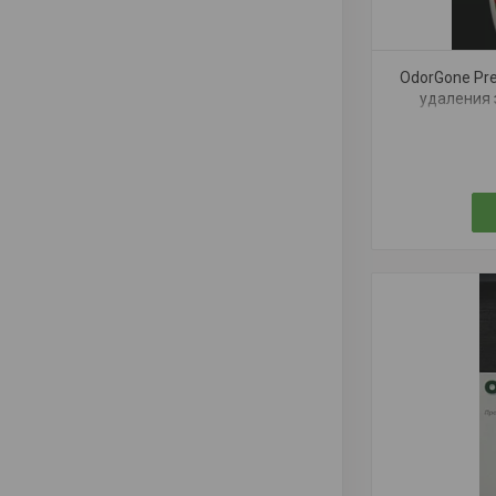
OdorGone Pr
удаления 