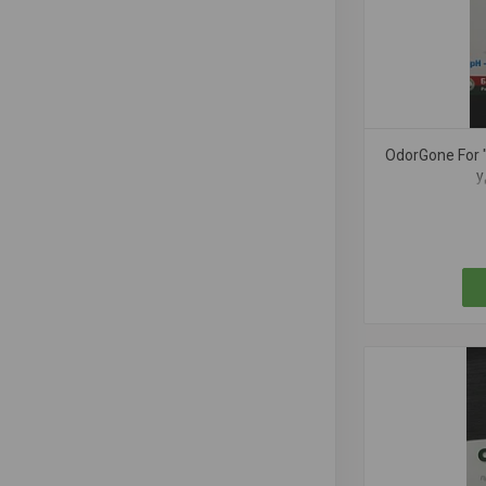
OdorGone For 
у