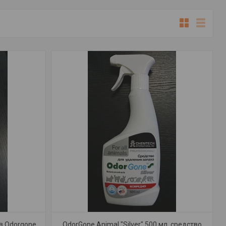
в Odorgone
OdorGone Animal "Silver" 500 мл. средство