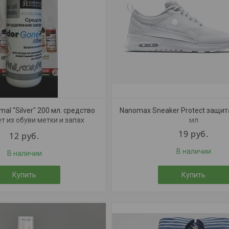
al "Silver" 200 мл. средство
Nanomax Sneaker Protect защит
т из обуви метки и запах
мл
животных
19
руб.
12
руб.
В наличии
В наличии
Купить
Купить