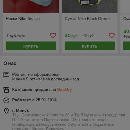
Носки Nike белые
Сумка Nike Black Green
Сум
30
7
30
45 руб.
руб./пара
руб.
45 
Купить
Купить
О нас
Рейтинг не сформирован
Менее 5 отзывов за последний год
Компания продает на
Deal.by
Работает с 25.01.2014
г. Минск
ТЦ " Партизанский " пав № 28 и Тц "Подземный город" пав
№ 170 ст. метро Партизанская. От главного входа
универмага Беларусь нужно спуститься в подземные
переход., Минск, Беларусь