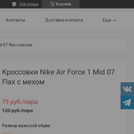
244 отзыва
Корзина
Контакты
Доставка и оплата
Ещё
d 07 flax с мехом
Кроссовки Nike Air Force 1 Mid 07
Flax с мехом
75
руб.
/пара
120
руб.
/пара
Размер мужской обуви
: