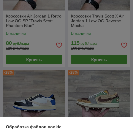
Кроссовки Air Jordan 1 Retro
Кроссовки Travis Scott X Air
Low OG SP "Travis Scott
Jordan 1 Low OG Reverse
Phantom Blue"
Mocha
В наличии
В наличии
80
115
руб./пара
руб./пара
120 руб./пара
160 руб./пара
Купить
Купить
-28%
-28%
Обработка файлов cookie