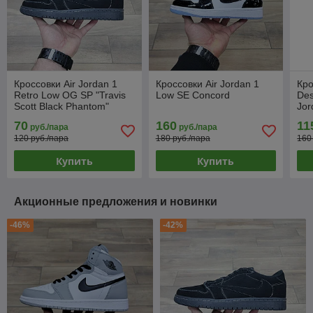
Кроссовки Air Jordan 1
Кроссовки Air Jordan 1
Кро
Retro Low OG SP "Travis
Low SE Concord
Des
Scott Black Phantom"
Jor
70
160
11
руб./пара
руб./пара
120 руб./пара
180 руб./пара
160
Купить
Купить
Акционные предложения и новинки
-46%
-42%