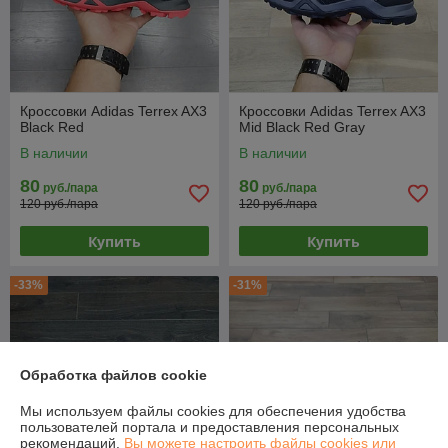
Кроссовки Adidas Terrex AX3
Кроссовки Adidas Terrex AX3
Black Red
Mid Black Red Gray
В наличии
В наличии
80
80
руб./пара
руб./пара
120 руб./пара
120 руб./пара
Купить
Купить
-33%
-31%
Обработка файлов cookie
Мы используем файлы cookies для обеспечения удобства
пользователей портала и предоставления персональных
рекомендаций.
Вы можете настроить файлы cookies или