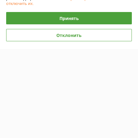
отключить их.
Кроссовки Adidas Terrex
Кроссовки Adidas ADI2000
Принять
Swift Low Black Blue
Orbit Green White
В наличии
В наличии
Отклонить
80
110
руб./пара
руб./пара
120 руб./пара
160 руб./пара
Купить
Купить
-31%
-30%