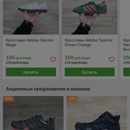
Кроссовки Adidas Spezial
Кроссовки Adidas Spezial
Кро
Beige
Green Orange
Han
Bro
150
150
15
руб./пара
руб./пара
170 руб./пара
170 руб./пара
170
Купить
Купить
Акционные предложения и новинки
-33%
-33%