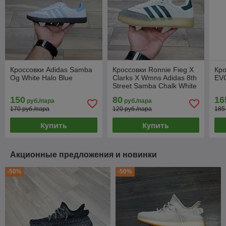
Кроссовки Adidas Samba
Кроссовки Ronnie Fieg X
Кро
Og White Halo Blue
Clarks X Wmns Adidas 8th
EVO
Street Samba Chalk White
150
80
16
руб./пара
руб./пара
170 руб./пара
120 руб./пара
185
Купить
Купить
Акционные предложения и новинки
-50%
-50%