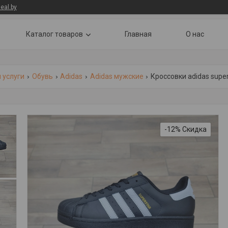
eal.by
Каталог товаров
Главная
О нас
 услуги
Обувь
Adidas
Adidas мужские
Кроссовки adidas super
-12%