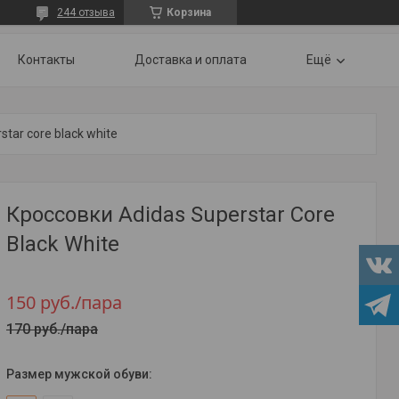
244 отзыва
Корзина
Контакты
Доставка и оплата
Ещё
star core black white
Кроссовки Adidas Superstar Core
Black White
150
руб.
/пара
170
руб.
/пара
Размер мужской обуви
: