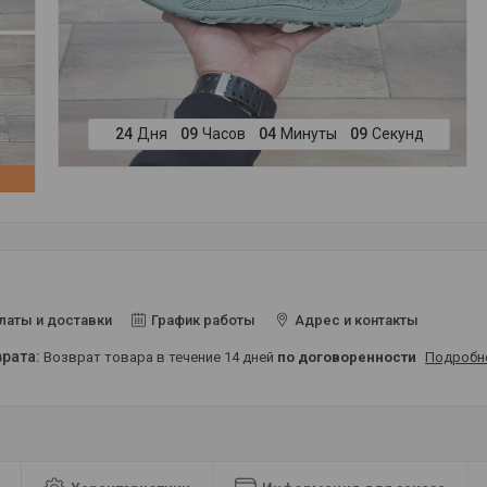
2
4
Дня
0
9
Часов
0
4
Минуты
0
9
Секунд
латы и доставки
График работы
Адрес и контакты
возврат товара в течение 14 дней
по договоренности
Подробн