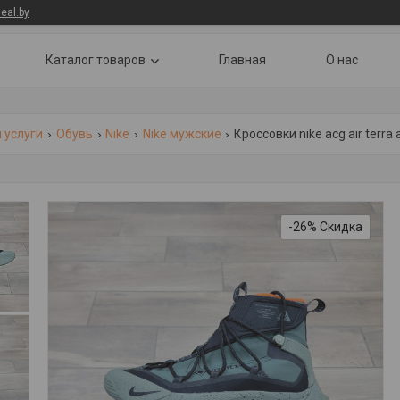
eal.by
Каталог товаров
Главная
О нас
 услуги
Обувь
Nike
Nike мужские
Кроссовки nike acg air terra a
-26%