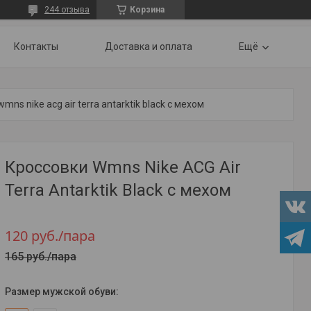
244 отзыва
Корзина
Контакты
Доставка и оплата
Ещё
mns nike acg air terra antarktik black с мехом
Кроссовки Wmns Nike ACG Air
Terra Antarktik Black с мехом
120
руб.
/пара
165
руб.
/пара
Размер мужской обуви
: