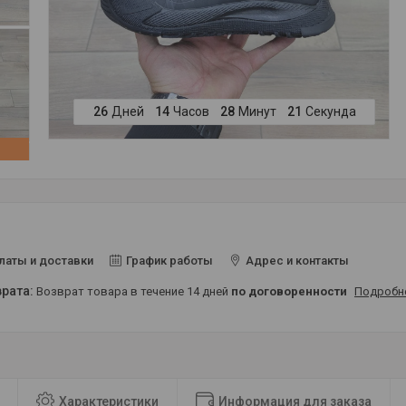
2
6
Дней
1
4
Часов
2
8
Минут
2
0
Секунд
латы и доставки
График работы
Адрес и контакты
возврат товара в течение 14 дней
по договоренности
Подробн
Характеристики
Информация для заказа