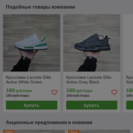
Подобные товары компании
Кроссовки Lacoste Elite
Кроссовки Lacoste Elite
Кро
Active White Green
Active Gray Black
Act
160
160
16
руб./пара
руб./пара
180 руб./пара
180 руб./пара
180
Купить
Купить
Акционные предложения и новинки
-28%
-25%