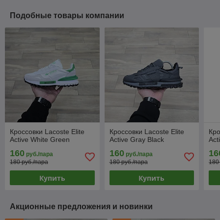
Подобные товары компании
Кроссовки Lacoste Elite
Кроссовки Lacoste Elite
Кро
Active White Green
Active Gray Black
Act
160
160
16
руб./пара
руб./пара
180 руб./пара
180 руб./пара
180
Купить
Купить
Акционные предложения и новинки