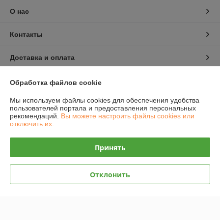
О нас
Контакты
Доставка и оплата
График работы
Обработка файлов cookie
Мы используем файлы cookies для обеспечения удобства
Полная версия сайта
пользователей портала и предоставления персональных
рекомендаций.
Вы можете настроить файлы cookies или
отключить их.
Политика обработки cookies
Принять
Сайт создан на платформе Deal.by
Отклонить
Информация для покупателя