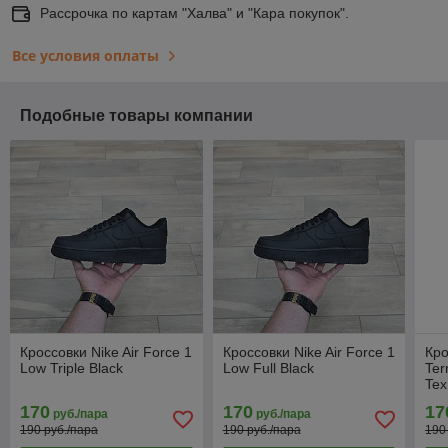
Рассрочка по картам "Халва" и "Кара покупок".
Все условия оплаты
Подобные товары компании
Кроссовки Nike Air Force 1
Кроссовки Nike Air Force 1
Кро
Low Triple Black
Low Full Black
Ter
Tex
170
170
17
руб./пара
руб./пара
190 руб./пара
190 руб./пара
190