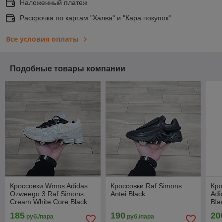
Наложенный платеж
Рассрочка по картам "Халва" и "Кара покупок".
Все условия оплаты
Подобные товары компании
Кроссовки Wmns Adidas
Кроссовки Raf Simons
Кро
Ozweego 3 Raf Simons
Antei Black
Adi
Cream White Core Black
Bla
185
190
20
руб./пара
руб./пара