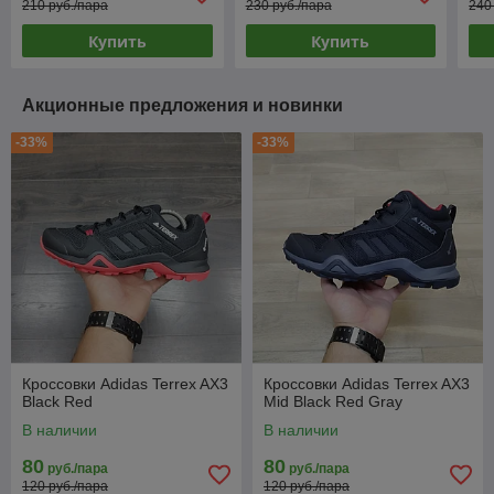
210 руб./пара
230 руб./пара
240
Купить
Купить
Акционные предложения и новинки
-33%
-33%
Кроссовки Adidas Terrex AX3
Кроссовки Adidas Terrex AX3
Black Red
Mid Black Red Gray
В наличии
В наличии
80
80
руб./пара
руб./пара
120 руб./пара
120 руб./пара