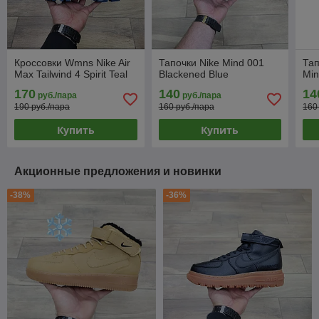
Кроссовки Wmns Nike Air
Тапочки Nike Mind 001
Тап
Max Tailwind 4 Spirit Teal
Blackened Blue
Min
170
140
14
руб./пара
руб./пара
190 руб./пара
160 руб./пара
160
Купить
Купить
Акционные предложения и новинки
-38%
-36%