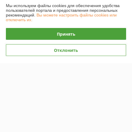
Purple Dawn
Suede
Мы используем файлы cookies для обеспечения удобства
В наличии
В наличии
пользователей портала и предоставления персональных
рекомендаций.
Вы можете настроить файлы cookies или
65
65
руб./пара
руб./пара
отключить их.
120 руб./пара
120 руб./пара
Принять
Купить
Купить
Зимние
-46%
Отклонить
Кроссовки Nike Zoom 2K
Кроссовки WMNS Nike Air
White Black
Force 1 Mid Black зимние
В наличии
В наличии