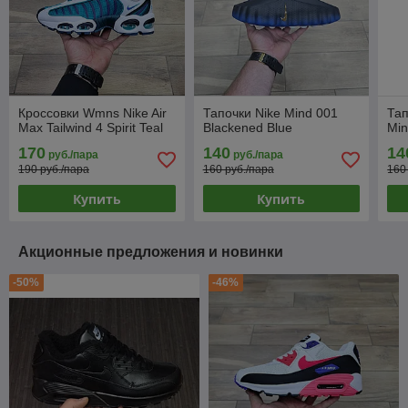
Кроссовки Wmns Nike Air
Тапочки Nike Mind 001
Тап
Max Tailwind 4 Spirit Teal
Blackened Blue
Min
170
140
14
руб./пара
руб./пара
190 руб./пара
160 руб./пара
160
Купить
Купить
Акционные предложения и новинки
-50%
-46%