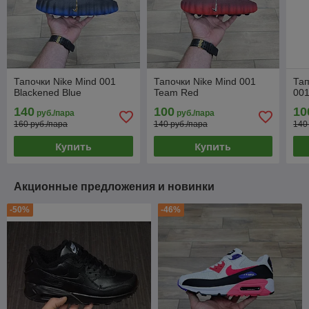
Тапочки Nike Mind 001
Тапочки Nike Mind 001
Тап
Blackened Blue
Team Red
001
140
100
10
руб./пара
руб./пара
160 руб./пара
140 руб./пара
140
Купить
Купить
Акционные предложения и новинки
-50%
-46%