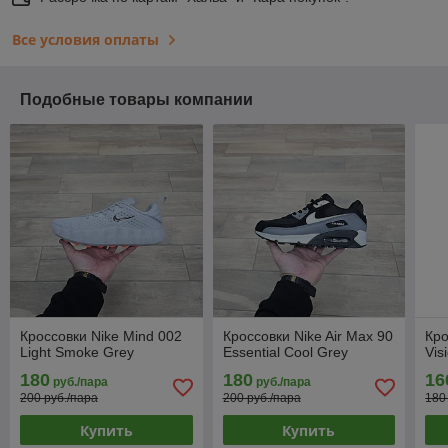
Все условия оплаты
Подобные товары компании
Кроссовки Nike Mind 002
Кроссовки Nike Air Max 90
Кро
Light Smoke Grey
Essential Cool Grey
Vis
180
180
16
руб./пара
руб./пара
200 руб./пара
200 руб./пара
180
Купить
Купить